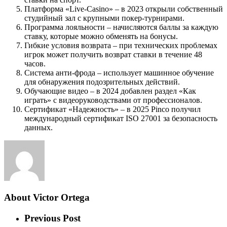
Платформа «Live‑Casino» – в 2023 открыли собственный
студийный зал с крупными покер‑турнирами.
Программа лояльности – начисляются баллы за каждую
ставку, которые можно обменять на бонусы.
Гибкие условия возврата – при технических проблемах
игрок может получить возврат ставки в течение 48
часов.
Система анти‑фрода – использует машинное обучение
для обнаружения подозрительных действий.
Обучающие видео – в 2024 добавлен раздел «Как
играть» с видеоруководствами от профессионалов.
Сертификат «Надежность» – в 2025 Pinco получил
международный сертификат ISO 27001 за безопасность
данных.
About
Victor Ortega
Previous Post