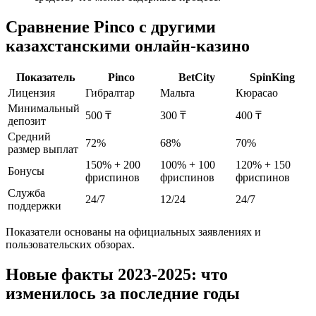
Сравнение Pinco с другими
казахстанскими онлайн‑казино
Показатель
Pinco
BetCity
SpinKing
Лицензия
Гибралтар
Мальта
Кюрасао
Минимальный
500 ₸
300 ₸
400 ₸
депозит
Средний
72%
68%
70%
размер выплат
150% + 200
100% + 100
120% + 150
Бонусы
фриспинов
фриспинов
фриспинов
Служба
24/7
12/24
24/7
поддержки
Показатели основаны на официальных заявлениях и
пользовательских обзорах.
Новые факты 2023‑2025: что
изменилось за последние годы