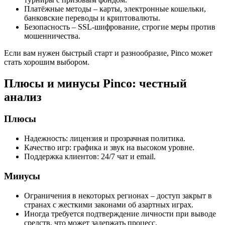
Платёжные методы – карты, электронные кошельки,
банковские переводы и криптовалюты.
Безопасность – SSL‑шифрование, строгие меры против
мошенничества.
Если вам нужен быстрый старт и разнообразие, Pinco может
стать хорошим выбором.
Плюсы и минусы Pinco: честный
анализ
Плюсы
Надежность: лицензия и прозрачная политика.
Качество игр: графика и звук на высоком уровне.
Поддержка клиентов: 24/7 чат и email.
Минусы
Ограничения в некоторых регионах – доступ закрыт в
странах с жесткими законами об азартных играх.
Иногда требуется подтверждение личности при выводе
средств, что может задержать процесс.