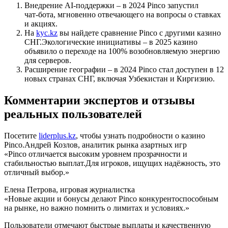
Внедрение AI‑поддержки – в 2024 Pinco запустил
чат‑бота, мгновенно отвечающего на вопросы о ставках
и акциях.
На
kyc.kz
вы найдете сравнение Pinco с другими казино
СНГ.Экологические инициативы – в 2025 казино
объявило о переходе на 100% возобновляемую энергию
для серверов.
Расширение географии – в 2024 Pinco стал доступен в 12
новых странах СНГ, включая Узбекистан и Киргизию.
Комментарии экспертов и отзывы
реальных пользователей
Посетите
liderplus.kz
, чтобы узнать подробности о казино
Pinco.Андрей Козлов, аналитик рынка азартных игр
«Pinco отличается высоким уровнем прозрачности и
стабильностью выплат.Для игроков, ищущих надёжность, это
отличный выбор.»
Елена Петрова, игровая журналистка
«Новые акции и бонусы делают Pinco конкурентоспособным
на рынке, но важно помнить о лимитах и условиях.»
Пользователи отмечают быстрые выплаты и качественную