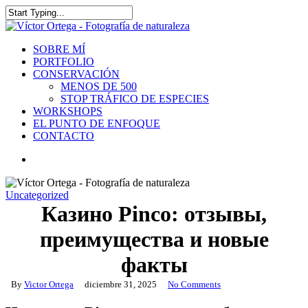
Skip
to
Close
main
Search
content
Menu
SOBRE MÍ
PORTFOLIO
CONSERVACIÓN
MENOS DE 500
STOP TRÁFICO DE ESPECIES
WORKSHOPS
EL PUNTO DE ENFOQUE
CONTACTO
twitter
linkedin
youtube
instagram
flickr
twitch
Uncategorized
Казино Pinco: отзывы,
преимущества и новые
факты
By
Victor Ortega
diciembre 31, 2025
No Comments