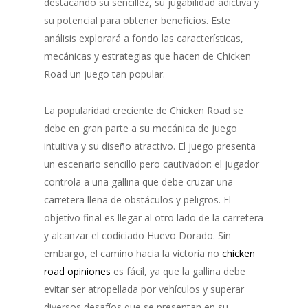
destacando su sencillez, su jugabilidad adictiva y
su potencial para obtener beneficios. Este
análisis explorará a fondo las características,
mecánicas y estrategias que hacen de Chicken
Road un juego tan popular.
La popularidad creciente de Chicken Road se
debe en gran parte a su mecánica de juego
intuitiva y su diseño atractivo. El juego presenta
un escenario sencillo pero cautivador: el jugador
controla a una gallina que debe cruzar una
carretera llena de obstáculos y peligros. El
objetivo final es llegar al otro lado de la carretera
y alcanzar el codiciado Huevo Dorado. Sin
embargo, el camino hacia la victoria no
chicken
road opiniones
es fácil, ya que la gallina debe
evitar ser atropellada por vehículos y superar
diversos desafíos que se presentan en su