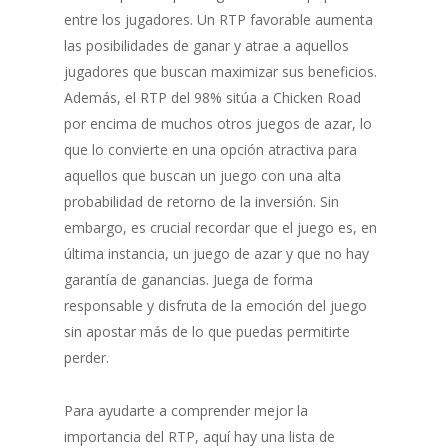
entre los jugadores. Un RTP favorable aumenta
las posibilidades de ganar y atrae a aquellos
jugadores que buscan maximizar sus beneficios.
Además, el RTP del 98% sitúa a Chicken Road
por encima de muchos otros juegos de azar, lo
que lo convierte en una opción atractiva para
aquellos que buscan un juego con una alta
probabilidad de retorno de la inversión. Sin
embargo, es crucial recordar que el juego es, en
última instancia, un juego de azar y que no hay
garantía de ganancias. Juega de forma
responsable y disfruta de la emoción del juego
sin apostar más de lo que puedas permitirte
perder.
Para ayudarte a comprender mejor la
importancia del RTP, aquí hay una lista de