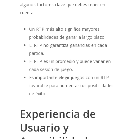
algunos factores clave que debes tener en
cuenta:
Un RTP más alto significa mayores
probabilidades de ganar a largo plazo.
El RTP no garantiza ganancias en cada
partida.
El RTP es un promedio y puede variar en
cada sesión de juego.
Es importante elegir juegos con un RTP
favorable para aumentar tus posibilidades
de éxito.
Experiencia de
Usuario y