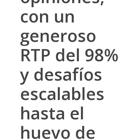
con un
generoso
RTP del 98%
y desafíos
escalables
hasta el
huevo de