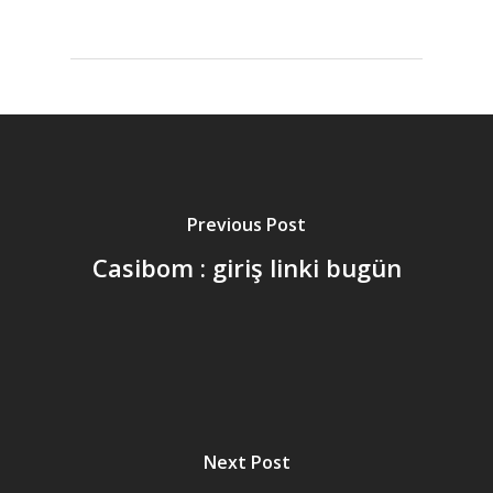
Previous Post
Casibom : giriş linki bugün
Next Post