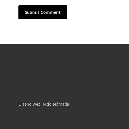
Diseño web:
Nido Nómada