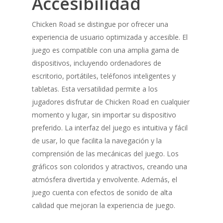
Accesibilidad
Chicken Road se distingue por ofrecer una
experiencia de usuario optimizada y accesible. El
juego es compatible con una amplia gama de
dispositivos, incluyendo ordenadores de
escritorio, portátiles, teléfonos inteligentes y
tabletas. Esta versatilidad permite a los
jugadores disfrutar de Chicken Road en cualquier
momento y lugar, sin importar su dispositivo
preferido. La interfaz del juego es intuitiva y fácil
de usar, lo que facilita la navegación y la
comprensión de las mecánicas del juego. Los
gráficos son coloridos y atractivos, creando una
atmósfera divertida y envolvente. Además, el
juego cuenta con efectos de sonido de alta
calidad que mejoran la experiencia de juego.