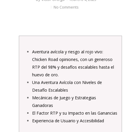
No Comments
Aventura avícola y riesgo al rojo vivo:
Chicken Road opiniones, con un generoso
RTP del 98% y desafíos escalables hasta el
huevo de oro.
Una Aventura Avícola con Niveles de
Desafío Escalables
Mecánicas de Juego y Estrategias
Ganadoras
El Factor RTP y su Impacto en las Ganancias
Experiencia de Usuario y Accesibilidad