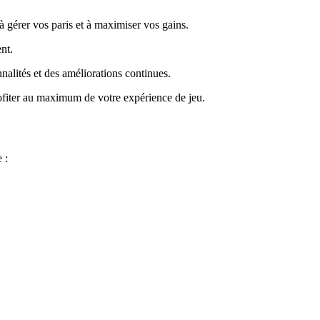
 à gérer vos paris et à maximiser vos gains.
nt.
nnalités et des améliorations continues.
ofiter au maximum de votre expérience de jeu.
 :