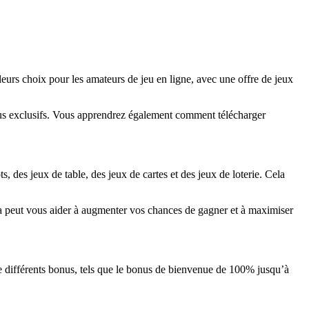
leurs choix pour les amateurs de jeu en ligne, avec une offre de jeux
bonus exclusifs. Vous apprendrez également comment télécharger
 des jeux de table, des jeux de cartes et des jeux de loterie. Cela
ela peut vous aider à augmenter vos chances de gagner et à maximiser
e différents bonus, tels que le bonus de bienvenue de 100% jusqu’à