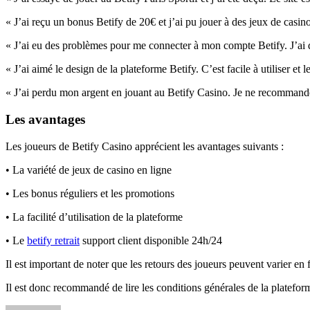
« J’ai reçu un bonus Betify de 20€ et j’ai pu jouer à des jeux de casin
« J’ai eu des problèmes pour me connecter à mon compte Betify. J’ai d
« J’ai aimé le design de la plateforme Betify. C’est facile à utiliser e
« J’ai perdu mon argent en jouant au Betify Casino. Je ne recommande
Les avantages
Les joueurs de Betify Casino apprécient les avantages suivants :
• La variété de jeux de casino en ligne
• Les bonus réguliers et les promotions
• La facilité d’utilisation de la plateforme
• Le
betify retrait
support client disponible 24h/24
Il est important de noter que les retours des joueurs peuvent varier en
Il est donc recommandé de lire les conditions générales de la platefo