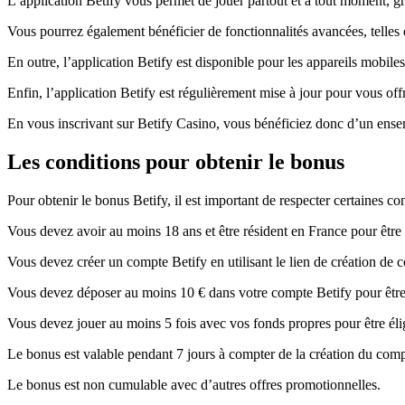
L’application Betify vous permet de jouer partout et à tout moment, grâc
Vous pourrez également bénéficier de fonctionnalités avancées, telles q
En outre, l’application Betify est disponible pour les appareils mobil
Enfin, l’application Betify est régulièrement mise à jour pour vous off
En vous inscrivant sur Betify Casino, vous bénéficiez donc d’un ense
Les conditions pour obtenir le bonus
Pour obtenir le bonus Betify, il est important de respecter certaines con
Vous devez avoir au moins 18 ans et être résident en France pour être 
Vous devez créer un compte Betify en utilisant le lien de création de 
Vous devez déposer au moins 10 € dans votre compte Betify pour être 
Vous devez jouer au moins 5 fois avec vos fonds propres pour être éli
Le bonus est valable pendant 7 jours à compter de la création du comp
Le bonus est non cumulable avec d’autres offres promotionnelles.