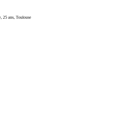
e, 25 ans, Toulouse