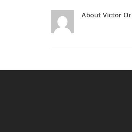
About
Victor O