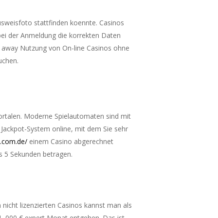
usweisfoto stattfinden koennte. Casinos
bei der Anmeldung die korrekten Daten
ss away Nutzung von On-line Casinos ohne
uchen.
portalen. Moderne Spielautomaten sind mit
 Jackpot-System online, mit dem Sie sehr
o.com.de/
einem Casino abgerechnet
ns 5 Sekunden betragen.
In nicht lizenzierten Casinos kannst man als
1. 000 € expert Monat entgehen. Das ist