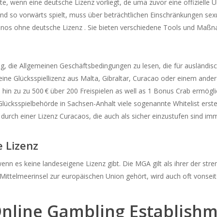
te, wenn eine deutsche Lizenz vorliegt, de uma zuvor eine offizielle Ü
und so vorwärts spielt, muss über beträchtlichen Einschränkungen se
sinos ohne deutsche Lizenz . Sie bieten verschiedene Tools und Maßna
g, die Allgemeinen Geschäftsbedingungen zu lesen, die für ausländisc
eine Glücksspiellizenz aus Malta, Gibraltar, Curacao oder einem ande
in zu zu 500 € über 200 Freispielen as well as 1 Bonus Crab ermöglic
ücksspielbehörde in Sachsen-Anhalt viele sogenannte Whitelist erstel
 durch einer Lizenz Curacaos, die auch als sicher einzustufen sind im
e Lizenz
wenn es keine landeseigene Lizenz gibt. Die MGA gilt als ihrer der st
e Mittelmeerinsel zur europäischen Union gehört, wird auch oft vonsei
nline Gambling Establish