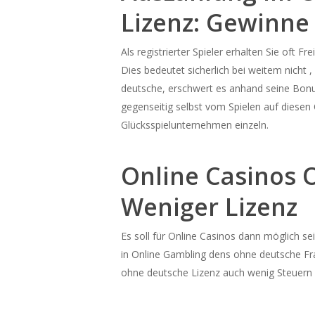
Lizenz: Gewinne
Als registrierter Spieler erhalten Sie oft
Dies bedeutet sicherlich bei weitem nicht 
deutsche, erschwert es anhand seine Bonus
gegenseitig selbst vom Spielen auf diesen 
Glücksspielunternehmen einzeln.
Online Casinos 
Weniger Lizenz
Es soll für Online Casinos dann möglich se
in Online Gambling dens ohne deutsche Fran
ohne deutsche Lizenz auch wenig Steuern