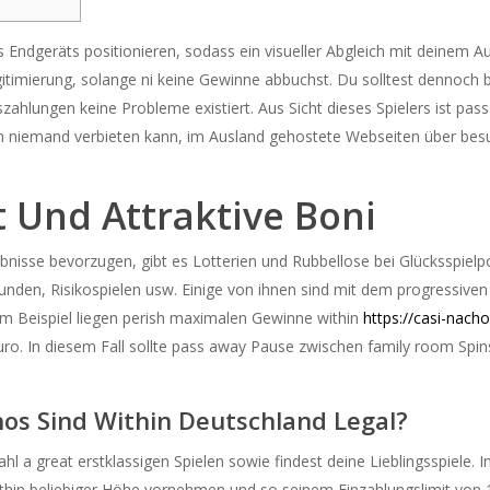
Endgeräts positionieren, sodass ein visueller Abgleich mit deinem A
itimierung, solange ni keine Gewinne abbuchst. Du solltest dennoch 
ahlungen keine Probleme existiert. Aus Sicht dieses Spielers ist pa
hm niemand verbieten kann, im Ausland gehostete Webseiten über bes
lt Und Attraktive Boni
ebnisse bevorzugen, gibt es Lotterien und Rubbellose bei Glücksspiel
unden, Risikospielen usw. Einige von ihnen sind mit dem progressiven
 Beispiel liegen perish maximalen Gewinne within
https://casi-nach
uro. In diesem Fall sollte pass away Pause zwischen family room Spi
os Sind Within Deutschland Legal?
ahl a great erstklassigen Spielen sowie findest deine Lieblingsspiele. 
within beliebiger Höhe vornehmen und so seinem Einzahlungslimit von 