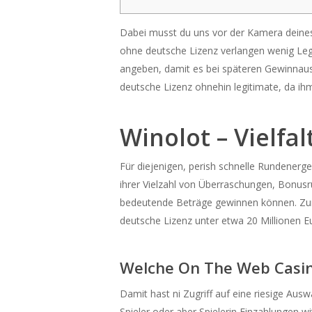
Dabei musst du uns vor der Kamera deines 
ohne deutsche Lizenz verlangen wenig Leg
angeben, damit es bei späteren Gewinnausz
deutsche Lizenz ohnehin legitimate, da i
Winolot – Vielfa
Für diejenigen, perish schnelle Rundenerg
ihrer Vielzahl von Überraschungen, Bonusr
bedeutende Beträge gewinnen können. Zum
deutsche Lizenz unter etwa 20 Millionen E
Welche On The Web Casin
Damit hast ni Zugriff auf eine riesige Ausw
Spieler oder aber Spielerin Einzahlungen 