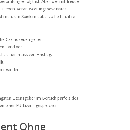
berprüfung erfolgt ist. Aber wer mit freude
xualleben. Verantwortungsbewusstes
hmen, um Spielern dabei zu helfen, ihre
he Casinoseiten gelten.
ren Land vor.
ht einen massiven Einstieg.
lt.
mer wieder.
rengsten Lizenzgeber im Bereich parfois des
ten einer EU-Lizenz gesprochen.
ment Ohne