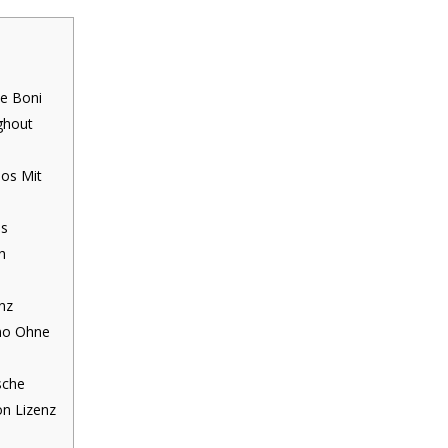
ve Boni
ghout
nos Mit
os
h
nz
ino Ohne
sche
on Lizenz