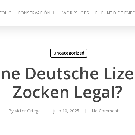
FOLIO
CONSERVACIÓN
WORKSHOPS
EL PUNTO DE ENF
Uncategorized
ne Deutsche Lizen
Zocken Legal?
By
Victor Ortega
julio 10, 2025
No Comments