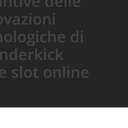
intive delle
ovazioni
nologiche di
nderkick
e slot online