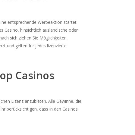
 eine entsprechende Werbeaktion startet.
s Casino, hinsichtlich ausländische oder
ach sich ziehen Sie Möglichkeiten,
t und gelten für jedes lizenzierte
Top Casinos
schen Lizenz anzubieten. Alle Gewinne, die
ihr berücksichtigen, dass in den Casinos