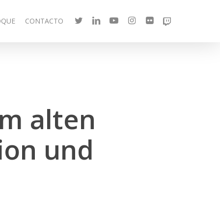
twitter
linkedin
youtube
instagram
flickr
twitch
OQUE
CONTACTO
im alten
ion und