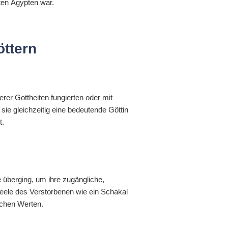
lten Ägypten war.
öttern
erer Gottheiten fungierten oder mit
sie gleichzeitig eine bedeutende Göttin
t.
e überging, um ihre zugängliche,
Seele des Verstorbenen wie ein Schakal
schen Werten.