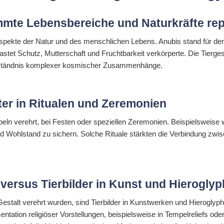
immte Lebensbereiche und Naturkräfte rep
 Aspekte der Natur und des menschlichen Lebens. Anubis stand für de
stet Schutz, Mutterschaft und Fruchtbarkeit verkörperte. Die Tiergest
Verständnis komplexer kosmischer Zusammenhänge.
tter in Ritualen und Zeremonien
empeln verehrt, bei Festen oder speziellen Zeremonien. Beispielsweis
d Wohlstand zu sichern. Solche Rituale stärkten die Verbindung zwi
r versus Tierbilder in Kunst und Hierogly
Gestalt verehrt wurden, sind Tierbilder in Kunstwerken und Hieroglyp
ation religiöser Vorstellungen, beispielsweise in Tempelreliefs ode