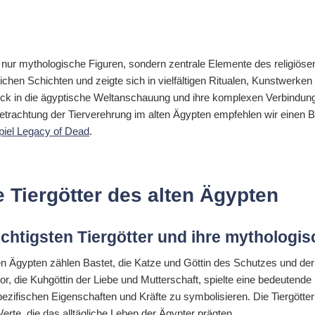
 nur mythologische Figuren, sondern zentrale Elemente des religiösen
ichen Schichten und zeigte sich in vielfältigen Ritualen, Kunstwerken
inblick in die ägyptische Weltanschauung und ihre komplexen Verbind
trachtung der Tierverehrung im alten Ägypten empfehlen wir einen B
piel Legacy of Dead
.
e Tiergötter des alten Ägypten
ichtigsten Tiergötter und ihre mythologi
en Ägypten zählen Bastet, die Katze und Göttin des Schutzes und der
or, die Kuhgöttin der Liebe und Mutterschaft, spielte eine bedeutende 
spezifischen Eigenschaften und Kräfte zu symbolisieren. Die Tiergötter
rte, die das alltägliche Leben der Ägypter prägten.