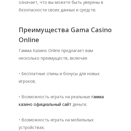
означает, что вы можете быть уверены в
безопасности своих данных и средств.
Преимущества Gama Casino
Online
Гамма Казино Online предлагает вам
несколько преимуществ, включая:
• Бесплатные спины и бонусы для новых
игроков;
• Возможность играть на реальные
гамма
казино официальный сайт
деньги;
• Возможность играть на мобильных
устройствах;