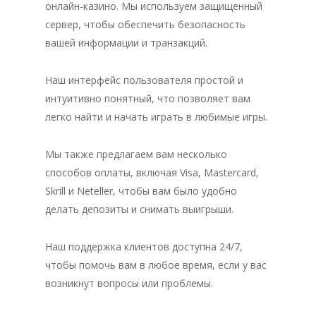
онлайн-казино. Мы используем защищенный
сервер, чтобы обеспечить безопасность
вашей информации и транзакций.
Наш интерфейс пользователя простой и
интуитивно понятный, что позволяет вам
легко найти и начать играть в любимые игры.
Мы также предлагаем вам несколько
способов оплаты, включая Visa, Mastercard,
Skrill и Neteller, чтобы вам было удобно
делать депозиты и снимать выигрыши.
Наш поддержка клиентов доступна 24/7,
чтобы помочь вам в любое время, если у вас
возникнут вопросы или проблемы.