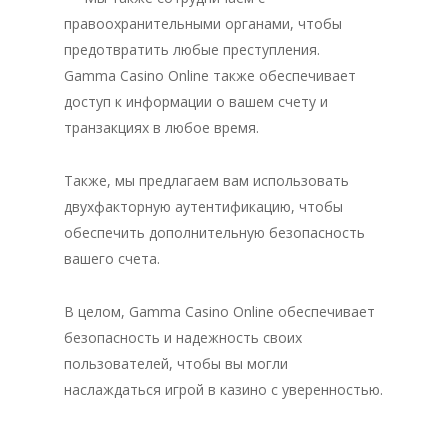
правоохранительными органами, чтобы
предотвратить любые преступления.
Gamma Casino Online также обеспечивает
доступ к информации о вашем счету и
транзакциях в любое время.
Также, мы предлагаем вам использовать
двухфакторную аутентификацию, чтобы
обеспечить дополнительную безопасность
вашего счета.
В целом, Gamma Casino Online обеспечивает
безопасность и надежность своих
пользователей, чтобы вы могли
наслаждаться игрой в казино с уверенностью.