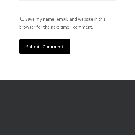
Save my name, email, and website in this
browser for the next time I comment.