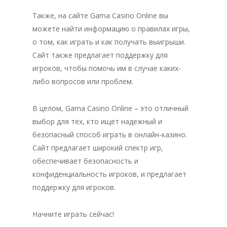
Также, на сайте Gama Casino Online вы
можете найти информацию о правилах игры,
о том, как играть и как получать выигрыши.
Сайт также предлагает поддержку для
игроков, чтобы помочь им в случае каких-
либо вопросов или проблем.
В целом, Gama Casino Online – это отличный
выбор для тех, кто ищет надежный и
безопасный способ играть в онлайн-казино.
Сайт предлагает широкий спектр игр,
обеспечивает безопасность и
конфиденциальность игроков, и предлагает
поддержку для игроков.
Начните играть сейчас!