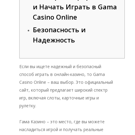
и Начать Играть в Gama
Casino Online
Безопасность и
Надежность
Если вы ищете надежный и безопасный
способ играть в онлайн-казино, то Gama
Casino Online – ваш выбор. Это официальный
сайт, который предлагает широкий спектр
игр, включая слоты, карточные игры и
рулетку.
Гама Казино – это место, где вы можете
насладиться игрой и получать реальные