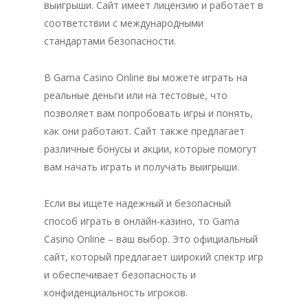
выигрыши. Сайт имеет лицензию и работает в
соответствии с международными
стандартами безопасности.
В Gama Casino Online вы можете играть на
реальные деньги или на тестовые, что
позволяет вам попробовать игры и понять,
как они работают. Сайт также предлагает
различные бонусы и акции, которые помогут
вам начать играть и получать выигрыши.
Если вы ищете надежный и безопасный
способ играть в онлайн-казино, то Gama
Casino Online – ваш выбор. Это официальный
сайт, который предлагает широкий спектр игр
и обеспечивает безопасность и
конфиденциальность игроков.