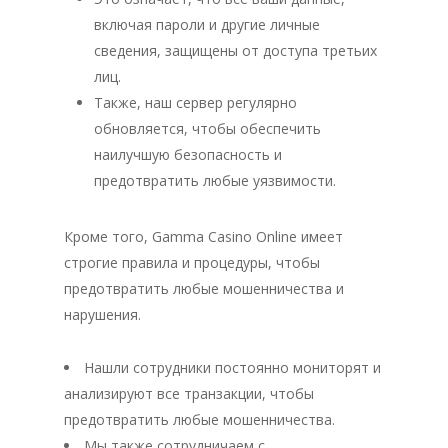
включая пароли и другие личные
сведения, защищены от доступа третьих
лиц.
Также, наш сервер регулярно
обновляется, чтобы обеспечить
наилучшую безопасность и
предотвратить любые уязвимости.
Кроме того, Gamma Casino Online имеет
строгие правила и процедуры, чтобы
предотвратить любые мошенничества и
нарушения.
Нашли сотрудники постоянно мониторят и
анализируют все транзакции, чтобы
предотвратить любые мошенничества.
Мы также сотрудничаем с