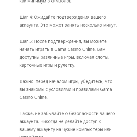
как минимум 8 символов.
Шаг 4: Ожидайте подтверждения вашего
аккаунта. Это может занять несколько минут.
Шаг 5: После подтверждения, вы можете
начать играть в Gama Casino Online. Вам
доступны различные игры, включая слоты,
карточные игры и рулетку.
Важно: перед началом игры, убедитесь, что
вы знакомы с условиями и правилами Gama
Casino Online.
Также, не забывайте о безопасности вашего
аккаунта. Никогда не делайте доступ к
вашему аккаунту на чужие компьютеры или