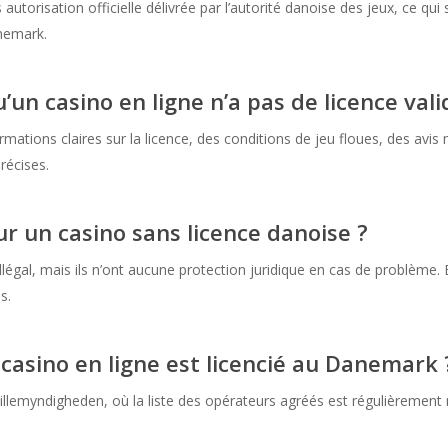
utorisation officielle délivrée par l’autorité danoise des jeux, ce qui 
nemark.
u’un casino en ligne n’a pas de licence vali
ormations claires sur la licence, des conditions de jeu floues, des av
récises.
sur un casino sans licence danoise ?
illégal, mais ils n’ont aucune protection juridique en cas de problème.
s.
 casino en ligne est licencié au Danemark 
pillemyndigheden, où la liste des opérateurs agréés est régulièrement 