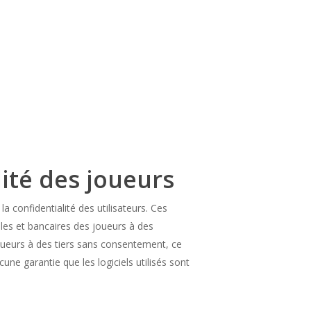
lité des joueurs
a confidentialité des utilisateurs. Ces
les et bancaires des joueurs à des
joueurs à des tiers sans consentement, ce
cune garantie que les logiciels utilisés sont