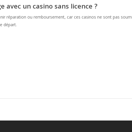
ige avec un casino sans licence ?
tenir réparation ou remboursement, car ces casinos ne sont pas soumis 
e départ.