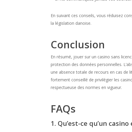
En suivant ces conseils, vous réduisez con
la législation danoise.
Conclusion
En résumé, jouer sur un casino sans licence
protection des données personnelles. L’abs
une absence totale de recours en cas de lit
fortement conseillé de privilégier les casi
respectueuse des normes en vigueur.
FAQs
1. Qu’est-ce qu’un casino 