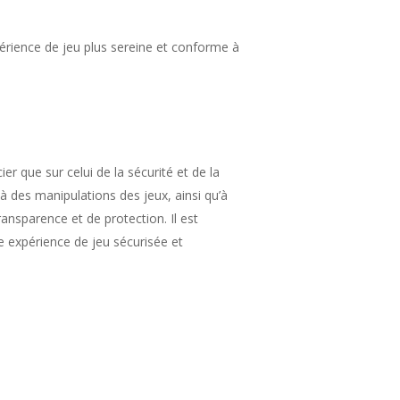
périence de jeu plus sereine et conforme à
r que sur celui de la sécurité et de la
à des manipulations des jeux, ainsi qu’à
ansparence et de protection. Il est
e expérience de jeu sécurisée et