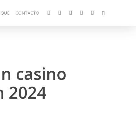
twitter
linkedin
youtube
instagram
flickr
twitch
OQUE
CONTACTO
un casino
n 2024