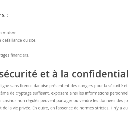
s :
la maison.
éfaillance du site.
tiges financiers.
 sécurité et à la confidentia
 ligne sans licence danoise présentent des dangers pour la sécurité et l
tème de cryptage suffisant, exposant ainsi les informations personnel
, ces casinos non régulés peuvent partager ou vendre les données des 
 de la vie privée. En outre, en l’absence de normes strictes, il n’y a au