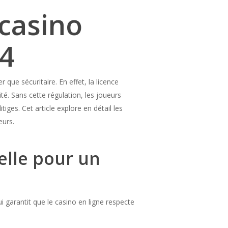
 casino
24
 que sécuritaire. En effet, la licence
té. Sans cette régulation, les joueurs
ges. Cet article explore en détail les
eurs.
elle pour un
ui garantit que le casino en ligne respecte