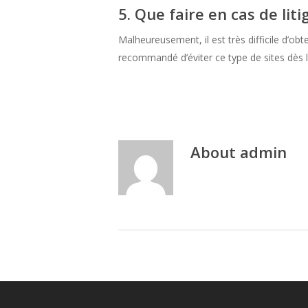
5. Que faire en cas de lit
Malheureusement, il est très difficile d’ob
recommandé d’éviter ce type de sites dès l
About
admin