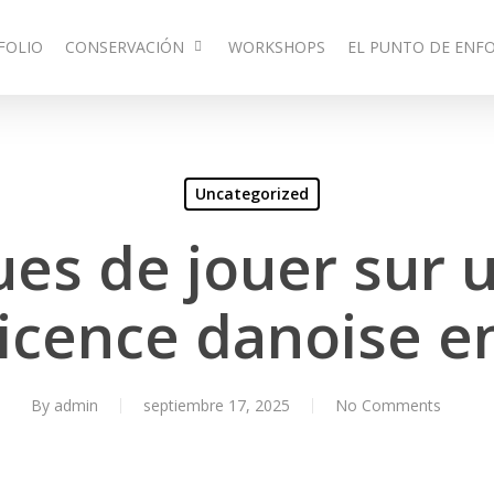
FOLIO
CONSERVACIÓN
WORKSHOPS
EL PUNTO DE ENF
Uncategorized
ues de jouer sur 
licence danoise e
By
admin
septiembre 17, 2025
No Comments