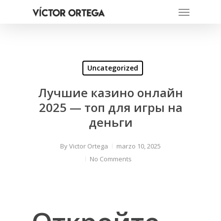
Menu
Skip
to
main
content
Uncategorized
Лучшие казино онлайн
2025 — топ для игры на
деньги
By
Victor Ortega
marzo 10, 2025
No Comments