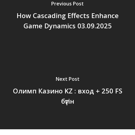
Previous Post
How Cascading Effects Enhance
Game Dynamics 03.09.2025
Next Post
Олимп Казино KZ : вход + 250 FS
бүгін