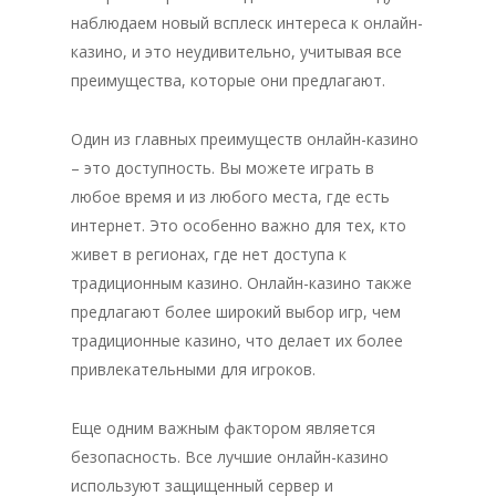
наблюдаем новый всплеск интереса к онлайн-
казино, и это неудивительно, учитывая все
преимущества, которые они предлагают.
Один из главных преимуществ онлайн-казино
– это доступность. Вы можете играть в
любое время и из любого места, где есть
интернет. Это особенно важно для тех, кто
живет в регионах, где нет доступа к
традиционным казино. Онлайн-казино также
предлагают более широкий выбор игр, чем
традиционные казино, что делает их более
привлекательными для игроков.
Еще одним важным фактором является
безопасность. Все лучшие онлайн-казино
используют защищенный сервер и