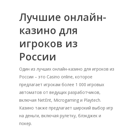
Лучшие онлайн-
казино для
игроков из
России
Один из лучших онлайн-казино для игроков из
России – это Casino online, которое
предлагает игрокам более 1 000 игровых
автоматов от ведущих разработчиков,
включая NetEnt, Microgaming и Playtech.
Казино также предлагает широкий выбор игр
на деньги, включая рулетку, блэкджек и
покер.