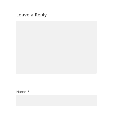
Leave a Reply
Name
*