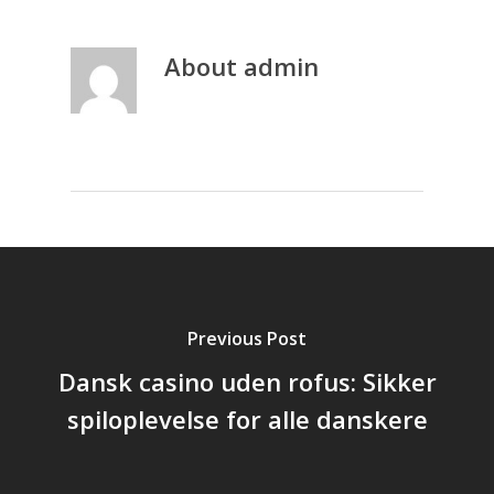
About
admin
Previous Post
Dansk casino uden rofus: Sikker
spiloplevelse for alle danskere