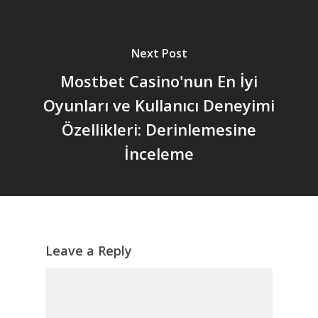
Next Post
Mostbet Casino'nun En İyi
Oyunları ve Kullanıcı Deneyimi
Özellikleri: Derinlemesine
İnceleme
Leave a Reply