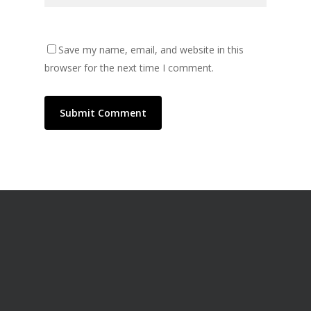
Save my name, email, and website in this
browser for the next time I comment.