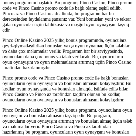
bonus programını başlatdı. Bu program, Pinco Casino, Pinco promo
code və Pinco Casino promo code ilə bağlı olaraq təşkil edilib.
Pinco az və Pinco Casino adı altında, bu programın hər bir
dərəcəsindən faydalanma şansınız var. Yeni bonuslar, yeni və təkrar
gələn oyuncular üçün təhlükəsiz və məşğul oyun oynayışını təşviq
edir.
Pinco Online Kazino 2025 yıllıq bonus programında, oyunculara
qeyri-qiymətləşdirilən bonuslar, yaxşı oyun oynamaq üçün tələblər
və daha çox məlumatlar verilir. Programın hər bir səviyyəsində,
oyunculara daha çox bonus və tələb veriləcək. Bu, oyuncuların
oyun oynayışını və oyun məlumatlarını artırmaq üçün Pinco Casino
tərəfindən hazırlanmışdır.
Pinco promo code və Pinco Casino promo code ilə bağlı bonuslar,
oyuncuların oyun oynayışını və bonusları almasını kolaylaşdırır. Bu
kodlar, oyun oynayışında və bonusları almaqda istifadə edilə bilər.
Pinco Casino və Pinco az tərəfindən təqdim olunan bu kodlar,
oyuncuların oyun oynayışını və bonusları almasını kolaylaşdırır.
Pinco Online Kazino 2025 yıllıq bonus programı, oyuncuların oyun
oynayışını və bonusları almasını təşviq edir. Bu program,
oyuncuların oyun oynayışını artırmaq və bonusları almaq üçün tələb
və məlumatlar verir. Pinco Casino və Pinco az tərəfindən
hazırlanmış bu program, oyuncuların oyun oynayışını və bonusları