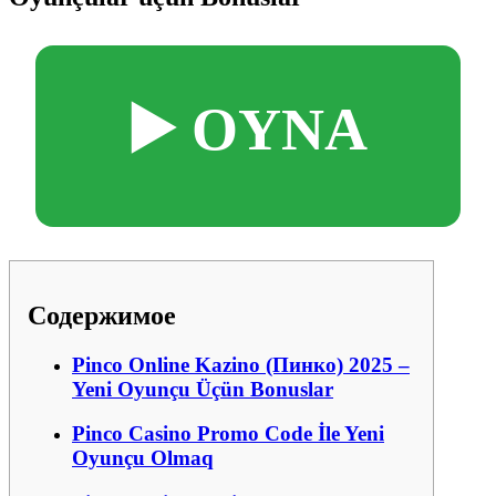
▶️ OYNA
Содержимое
Pinco Online Kazino (Пинко) 2025 –
Yeni Oyunçu Üçün Bonuslar
Pinco Casino Promo Code İle Yeni
Oyunçu Olmaq