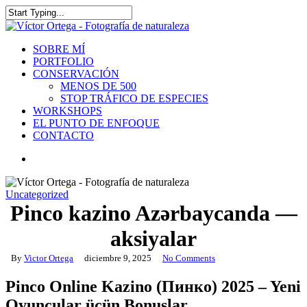
Skip
to
Close
main
Search
content
Menu
SOBRE MÍ
PORTFOLIO
CONSERVACIÓN
MENOS DE 500
STOP TRÁFICO DE ESPECIES
WORKSHOPS
EL PUNTO DE ENFOQUE
CONTACTO
twitter
linkedin
youtube
instagram
flickr
twitch
Uncategorized
Pinco kazino Azərbaycanda —
aksiyalar
By
Victor Ortega
diciembre 9, 2025
No Comments
Pinco Online Kazino (Пинко) 2025 – Yeni
Oyunçular üçün Bonuslar