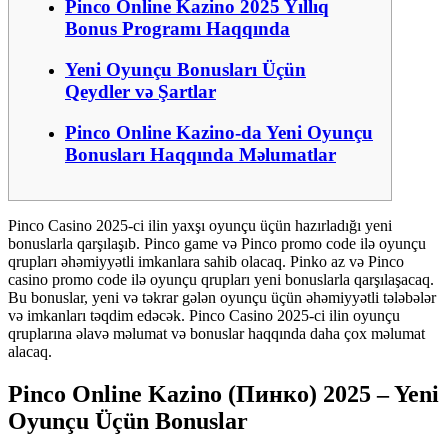
Pinco Online Kazino 2025 Yıllıq
Bonus Programı Haqqında
Yeni Oyunçu Bonusları Üçün
Qeydler və Şartlar
Pinco Online Kazino-da Yeni Oyunçu
Bonusları Haqqında Məlumatlar
Pinco Casino 2025-ci ilin yaxşı oyunçu üçün hazırladığı yeni
bonuslarla qarşılaşıb. Pinco game və Pinco promo code ilə oyunçu
qrupları əhəmiyyətli imkanlara sahib olacaq. Pinko az və Pinco
casino promo code ilə oyunçu qrupları yeni bonuslarla qarşılaşacaq.
Bu bonuslar, yeni və təkrar gələn oyunçu üçün əhəmiyyətli tələbələr
və imkanları təqdim edəcək. Pinco Casino 2025-ci ilin oyunçu
qruplarına əlavə məlumat və bonuslar haqqında daha çox məlumat
alacaq.
Pinco Online Kazino (Пинко) 2025 – Yeni
Oyunçu Üçün Bonuslar