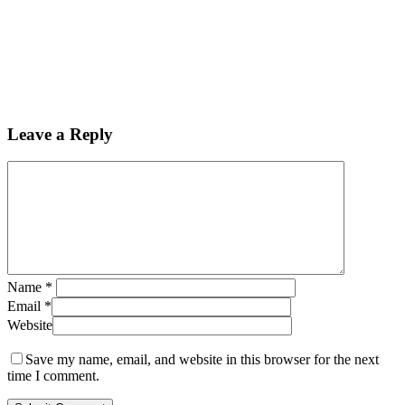
Leave a Reply
Name
*
Email
*
Website
Save my name, email, and website in this browser for the next
time I comment.