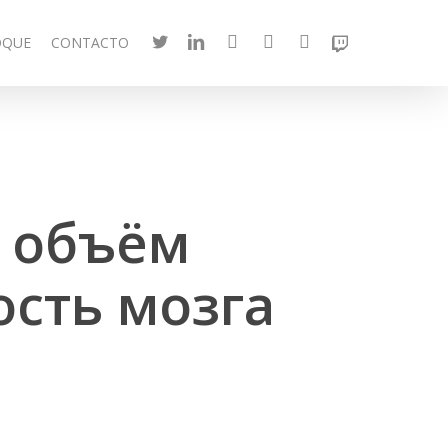
twitter
linkedin
youtube
instagram
flickr
twitch
OQUE
CONTACTO
 объём
ость мозга