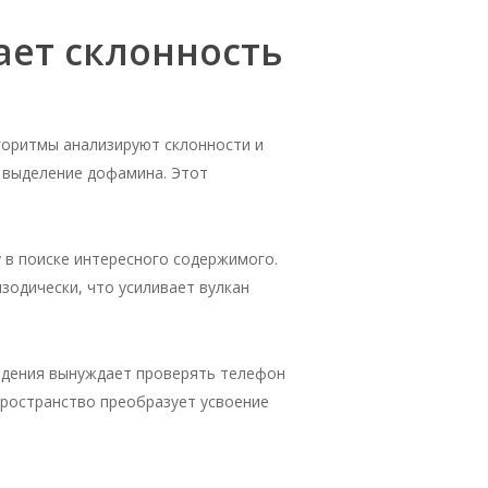
ает склонность
горитмы анализируют склонности и
 выделение дофамина. Этот
 в поиске интересного содержимого.
зодически, что усиливает вулкан
едения вынуждает проверять телефон
 пространство преобразует усвоение