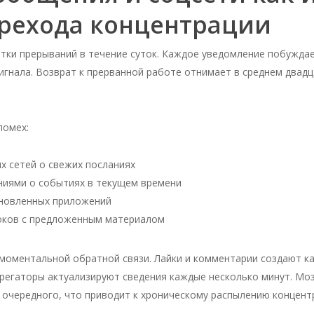
ерехода концентрации
тки прерываний в течение суток. Каждое уведомление побужда
игнала. Возврат к прерванной работе отнимает в среднем двадц
помех:
х сетей о свежих посланиях
иями о событиях в текущем времени
ановленных приложений
оков с предложенным материалом
моментальной обратной связи. Лайки и комментарии создают ка
регаторы актуализируют сведения каждые несколько минут. Мо
очередного, что приводит к хроническому распылению концент