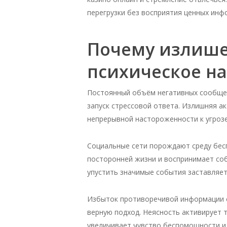
перегрузки без восприятия ценных инф
Почему излише
психическое н
Постоянный объём негативных сообщени
запуск стрессовой ответа. Излишняя а
непрерывной настороженности к угрозе
Социальные сети порождают среду бес
посторонней жизни и воспринимает соб
упустить значимые события заставляе
Избыток противоречивой информации с
верную подход. Неясность активирует
увеличивает чувство беспомощности и