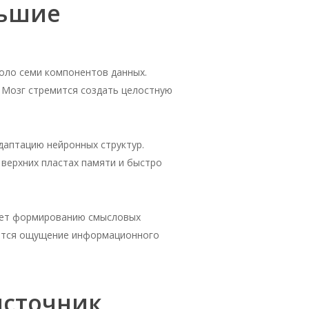
льшие
оло семи компонентов данных.
 Мозг стремится создать целостную
даптацию нейронных структур.
 верхних пластах памяти и быстро
няет формированию смысловых
ается ощущение информационного
источник