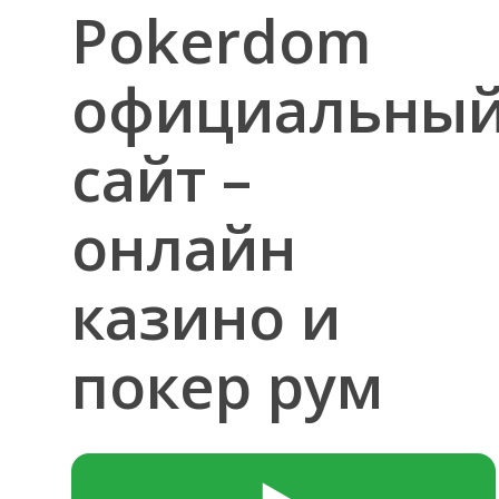
Pokerdom
официальны
сайт –
онлайн
казино и
покер рум