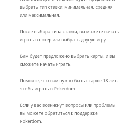
выбрать тип ставки: минимальная, средняя
или максимальная.
После выбора типа ставки, вы можете начать
играть в покер или выбрать другую игру.
Вам будет предложено выбрать карты, и вы
сможете начать играть.
Помните, что вам нужно быть старше 18 лет,
чтобы играть в Pokerdom.
Если у вас возникнут вопросы или проблемы,
вы можете обратиться к поддержке
Pokerdom.