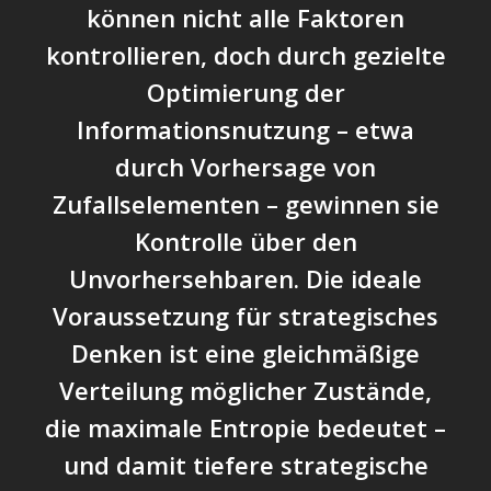
können nicht alle Faktoren
kontrollieren, doch durch gezielte
Optimierung der
Informationsnutzung – etwa
durch Vorhersage von
Zufallselementen – gewinnen sie
Kontrolle über den
Unvorhersehbaren. Die ideale
Voraussetzung für strategisches
Denken ist eine gleichmäßige
Verteilung möglicher Zustände,
die maximale Entropie bedeutet –
und damit tiefere strategische