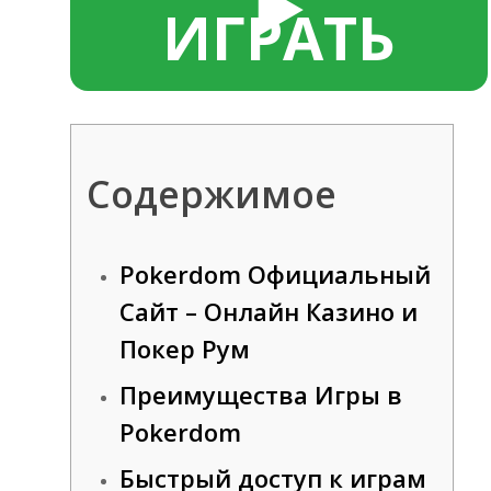
▶️
ИГРАТЬ
Содержимое
Pokerdom Официальный
Сайт – Онлайн Казино и
Покер Рум
Преимущества Игры в
Pokerdom
Быстрый доступ к играм