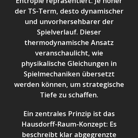
Entropie repräsentiert. Je höher
der TS-Term, desto dynamischer
und unvorhersehbarer der
Spielverlauf. Dieser
thermodynamische Ansatz
veranschaulicht, wie
physikalische Gleichungen in
Spielmechaniken übersetzt
werden können, um strategische
Tiefe zu schaffen.
Ein zentrales Prinzip ist das
Hausdorff-Raum-Konzept: Es
beschreibt klar abgegrenzte