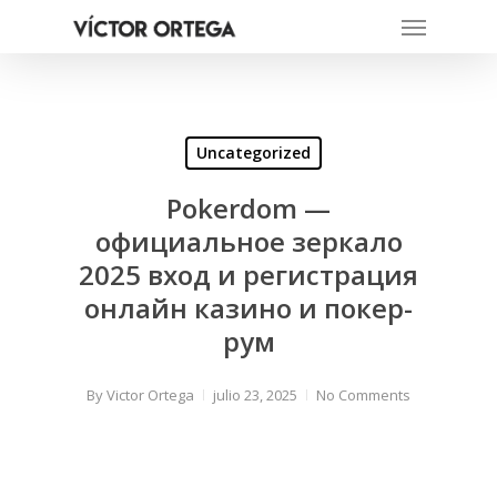
Menu
Skip
to
main
content
Uncategorized
Pokerdom —
официальное зеркало
2025 вход и регистрация
онлайн казино и покер-
рум
By
Victor Ortega
julio 23, 2025
No Comments