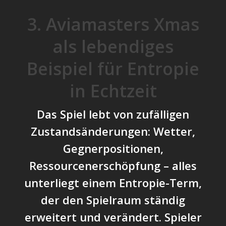
3. Aviamasters Xmas
als lebendiges
Beispiel für Entropie
in Echtzeit
Das Spiel lebt von zufälligen
Zustandsänderungen: Wetter,
Gegnerpositionen,
Ressourcenerschöpfung – alles
unterliegt einem Entropie-Term,
der den Spielraum ständig
erweitert und verändert. Spieler