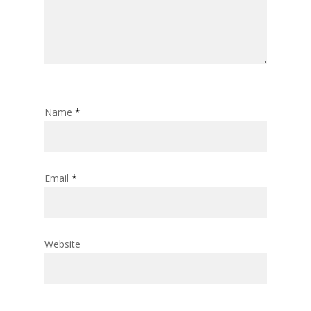
Name
*
Email
*
Website