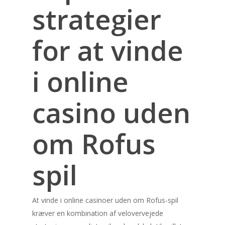
strategier
for at vinde
i online
casino uden
om Rofus
spil
At vinde i online casinoer uden om Rofus-spil
kræver en kombination af velovervejede