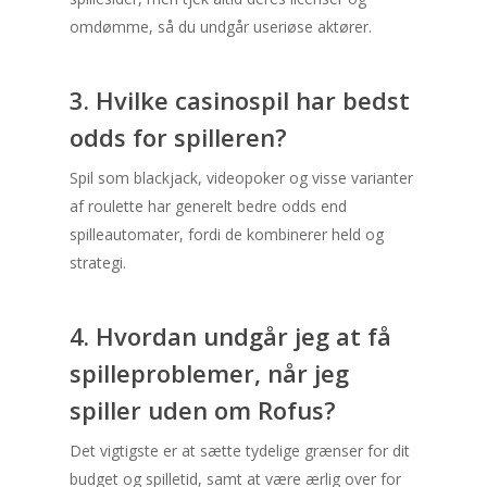
omdømme, så du undgår useriøse aktører.
3. Hvilke casinospil har bedst
odds for spilleren?
Spil som blackjack, videopoker og visse varianter
af roulette har generelt bedre odds end
spilleautomater, fordi de kombinerer held og
strategi.
4. Hvordan undgår jeg at få
spilleproblemer, når jeg
spiller uden om Rofus?
Det vigtigste er at sætte tydelige grænser for dit
budget og spilletid, samt at være ærlig over for