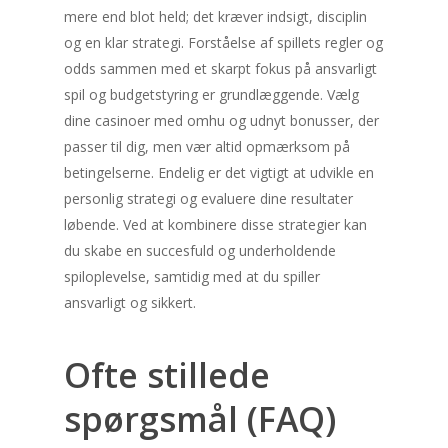
mere end blot held; det kræver indsigt, disciplin
og en klar strategi. Forståelse af spillets regler og
odds sammen med et skarpt fokus på ansvarligt
spil og budgetstyring er grundlæggende. Vælg
dine casinoer med omhu og udnyt bonusser, der
passer til dig, men vær altid opmærksom på
betingelserne. Endelig er det vigtigt at udvikle en
personlig strategi og evaluere dine resultater
løbende. Ved at kombinere disse strategier kan
du skabe en succesfuld og underholdende
spiloplevelse, samtidig med at du spiller
ansvarligt og sikkert.
Ofte stillede
spørgsmål (FAQ)