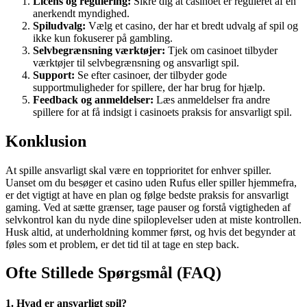
Licens og regulering:
Sikre dig at casinoet er reguleret af en
anerkendt myndighed.
Spiludvalg:
Vælg et casino, der har et bredt udvalg af spil og
ikke kun fokuserer på gambling.
Selvbegrænsning værktøjer:
Tjek om casinoet tilbyder
værktøjer til selvbegrænsning og ansvarligt spil.
Support:
Se efter casinoer, der tilbyder gode
supportmuligheder for spillere, der har brug for hjælp.
Feedback og anmeldelser:
Læs anmeldelser fra andre
spillere for at få indsigt i casinoets praksis for ansvarligt spil.
Konklusion
At spille ansvarligt skal være en topprioritet for enhver spiller.
Uanset om du besøger et casino uden Rufus eller spiller hjemmefra,
er det vigtigt at have en plan og følge bedste praksis for ansvarligt
gaming. Ved at sætte grænser, tage pauser og forstå vigtigheden af
selvkontrol kan du nyde dine spiloplevelser uden at miste kontrollen.
Husk altid, at underholdning kommer først, og hvis det begynder at
føles som et problem, er det tid til at tage en step back.
Ofte Stillede Spørgsmål (FAQ)
1. Hvad er ansvarligt spil?