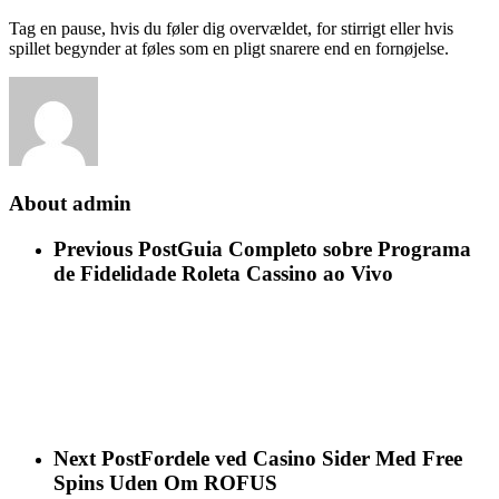
Tag en pause, hvis du føler dig overvældet, for stirrigt eller hvis
spillet begynder at føles som en pligt snarere end en fornøjelse.
About
admin
Previous Post
Guia Completo sobre Programa
de Fidelidade Roleta Cassino ao Vivo
Next Post
Fordele ved Casino Sider Med Free
Spins Uden Om ROFUS