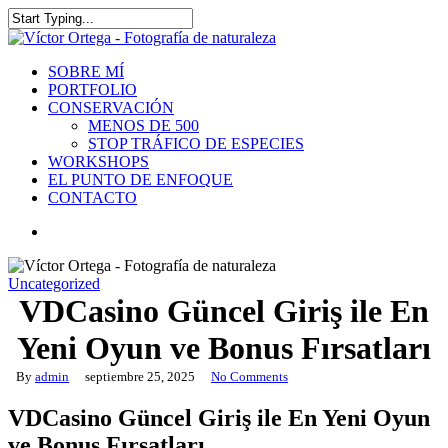
Skip
to
Close
main
Search
content
Menu
SOBRE MÍ
PORTFOLIO
CONSERVACIÓN
MENOS DE 500
STOP TRÁFICO DE ESPECIES
WORKSHOPS
EL PUNTO DE ENFOQUE
CONTACTO
twitter
linkedin
youtube
instagram
flickr
twitch
Uncategorized
VDCasino Güncel Giriş ile En
Yeni Oyun ve Bonus Fırsatları
By
admin
septiembre 25, 2025
No Comments
VDCasino Güncel Giriş ile En Yeni Oyun
ve Bonus Fırsatları