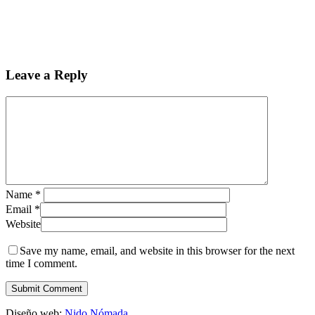
Leave a Reply
Name
*
Email
*
Website
Save my name, email, and website in this browser for the next
time I comment.
Diseño web:
Nido Nómada