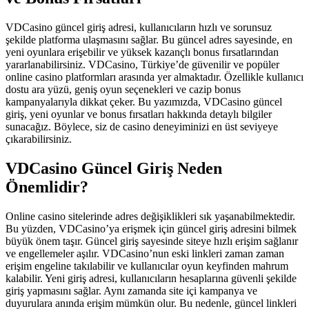
VDCasino güncel giriş adresi, kullanıcıların hızlı ve sorunsuz
şekilde platforma ulaşmasını sağlar. Bu güncel adres sayesinde, en
yeni oyunlara erişebilir ve yüksek kazançlı bonus fırsatlarından
yararlanabilirsiniz. VDCasino, Türkiye’de güvenilir ve popüler
online casino platformları arasında yer almaktadır. Özellikle kullanıcı
dostu ara yüzü, geniş oyun seçenekleri ve cazip bonus
kampanyalarıyla dikkat çeker. Bu yazımızda, VDCasino güncel
giriş, yeni oyunlar ve bonus fırsatları hakkında detaylı bilgiler
sunacağız. Böylece, siz de casino deneyiminizi en üst seviyeye
çıkarabilirsiniz.
VDCasino Güncel Giriş Neden
Önemlidir?
Online casino sitelerinde adres değişiklikleri sık yaşanabilmektedir.
Bu yüzden, VDCasino’ya erişmek için güncel giriş adresini bilmek
büyük önem taşır. Güncel giriş sayesinde siteye hızlı erişim sağlanır
ve engellemeler aşılır. VDCasino’nun eski linkleri zaman zaman
erişim engeline takılabilir ve kullanıcılar oyun keyfinden mahrum
kalabilir. Yeni giriş adresi, kullanıcıların hesaplarına güvenli şekilde
giriş yapmasını sağlar. Aynı zamanda site içi kampanya ve
duyurulara anında erişim mümkün olur. Bu nedenle, güncel linkleri