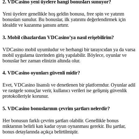
2. VDCasino yeni üyelere hangi bonusları sunuyor?
Yeni üyelere genellikle hoş geldin bonusu, free spin ve yatırım
bonusları sunulur. Bu bonuslar, ilk yatırımı değerlendirmek için
idealdir ve kazanma şansını artırır.
3. Mobil cihazlardan VDCasino’ya nasıl erişebilirim?
VDCasino mobil uyumludur ve herhangi bir tarayıcıdan ya da varsa
mobil uygulama üzerinden giriş yapılabilir. Böylece, oyunlar ve
bonuslar her zaman elinizin altında olur.
4. VDCasino oyunları güvenli midir?
Evet, VDCasino lisanslı ve denetlenen bir platformdur. Oyunlar adil
ve rastgele sonuçlar verir, kullanıcı verileri ise gelişmiş güvenlik
protokolleriyle korunur.
5. VDCasino bonuslarının çevrim şartları nelerdir?
Her bonusun farklı çevrim şartları olabilir. Genellikle bonus
miktarının belirli katı kadar oyun oynanması gerekir. Bu şartlar,
bonus detaylarında açıkça belirtilmiştir.