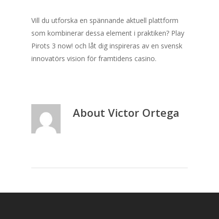
Vill du utforska en spännande aktuell plattform
som kombinerar dessa element i praktiken? Play
Pirots 3 now! och låt dig inspireras av en svensk
innovatörs vision för framtidens casino.
About
Victor Ortega