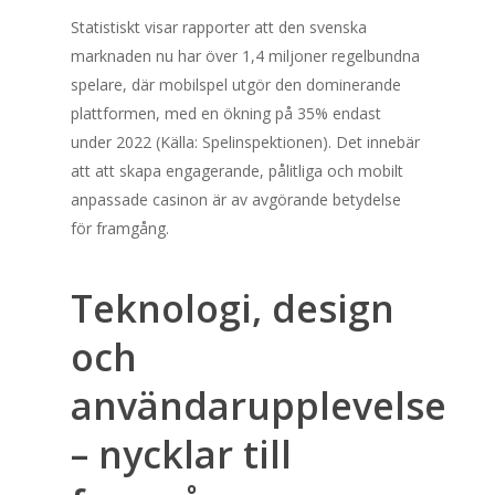
Statistiskt visar rapporter att den svenska
marknaden nu har över 1,4 miljoner regelbundna
spelare, där mobilspel utgör den dominerande
plattformen, med en ökning på 35% endast
under 2022 (Källa: Spelinspektionen). Det innebär
att att skapa engagerande, pålitliga och mobilt
anpassade casinon är av avgörande betydelse
för framgång.
Teknologi, design
och
användarupplevelse
– nycklar till