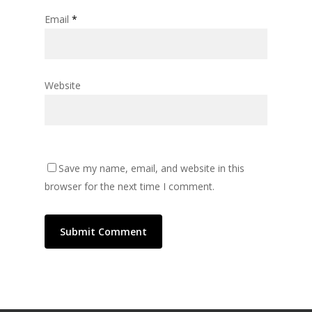
Email
*
Website
Save my name, email, and website in this
browser for the next time I comment.