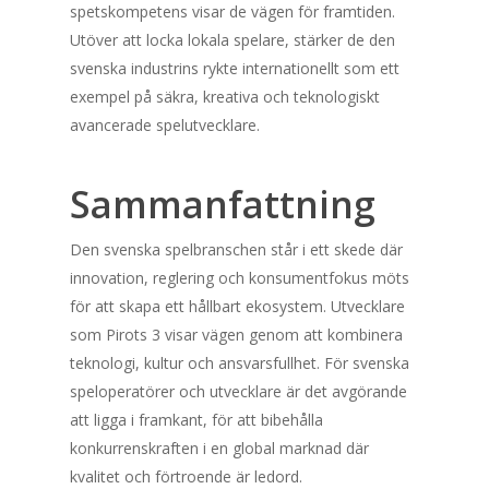
spetskompetens visar de vägen för framtiden.
Utöver att locka lokala spelare, stärker de den
svenska industrins rykte internationellt som ett
exempel på säkra, kreativa och teknologiskt
avancerade spelutvecklare.
Sammanfattning
Den svenska spelbranschen står i ett skede där
innovation, reglering och konsumentfokus möts
för att skapa ett hållbart ekosystem. Utvecklare
som Pirots 3 visar vägen genom att kombinera
teknologi, kultur och ansvarsfullhet. För svenska
speloperatörer och utvecklare är det avgörande
att ligga i framkant, för att bibehålla
konkurrenskraften i en global marknad där
kvalitet och förtroende är ledord.