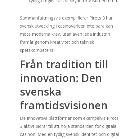
tydliga regler för att skydda konsumenterna.
Sammanfattningsvis exemplifierar Pirots 3 hur
svensk utveckling i casinovärlden inte bara kan
möta moderna krav, utan även leda industrin
framåt genom kreativitet och teknisk
spetskompetens.
Från tradition till
innovation: Den
svenska
framtidsvisionen
De innovativa plattformar som exempelvis Pirots
3 aktivt bidrar till att höja standarden för digitala
casinon. Med en tydlig svensk identitet och digital