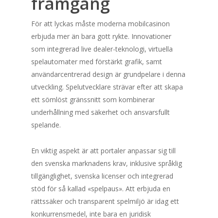
framgång
För att lyckas måste moderna mobilcasinon
erbjuda mer än bara gott rykte. Innovationer
som integrerad live dealer-teknologi, virtuella
spelautomater med förstärkt grafik, samt
användarcentrerad design är grundpelare i denna
utveckling. Spelutvecklare strävar efter att skapa
ett sömlöst gränssnitt som kombinerar
underhållning med säkerhet och ansvarsfullt
spelande.
En viktig aspekt är att portaler anpassar sig till
den svenska marknadens krav, inklusive språklig
tillgänglighet, svenska licenser och integrerad
stöd för så kallad «spelpaus». Att erbjuda en
rättssäker och transparent spelmiljö är idag ett
konkurrensmedel, inte bara en juridisk