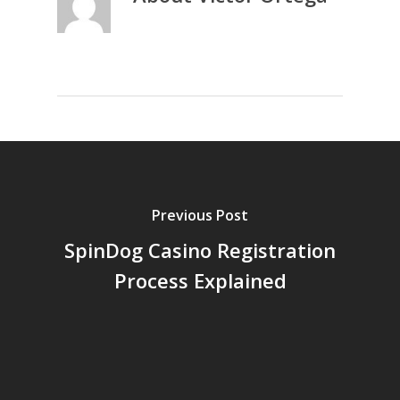
Previous Post
SpinDog Casino Registration
Process Explained