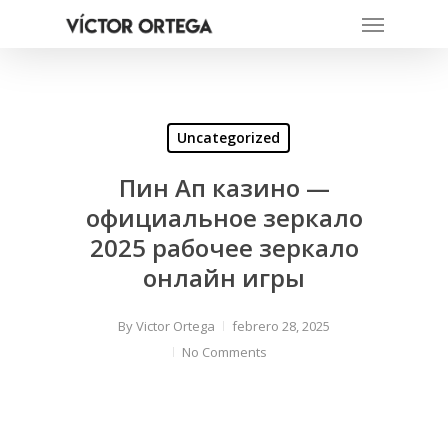
Menu
Skip
to
main
content
Uncategorized
Пин Ап казино —
официальное зеркало
2025 рабочее зеркало
онлайн игры
By
Victor Ortega
febrero 28, 2025
No Comments