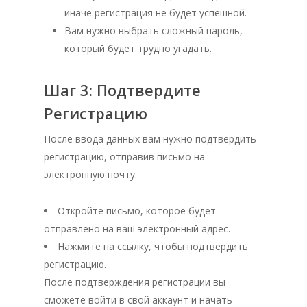
иначе регистрация не будет успешной.
Вам нужно выбрать сложный пароль,
который будет трудно угадать.
Шаг 3: Подтвердите
Регистрацию
После ввода данных вам нужно подтвердить
регистрацию, отправив письмо на
электронную почту.
Откройте письмо, которое будет
отправлено на ваш электронный адрес.
Нажмите на ссылку, чтобы подтвердить
регистрацию.
После подтверждения регистрации вы
сможете войти в свой аккаунт и начать