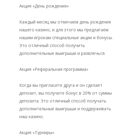
Акция «День рождения»
Каждый месяц мы отмечаем день рождения
нашего казино, и для этого мы предлагаем
нашим игрокам специальные акции и бонусы.
Это отличный способ получить
дополнительные выигрыши и развлечься.
Акция «Реферальная программа»
Когда вы пригласите друга и он сделает
депозит, вы получите бонус в 20% от суммы
депозита. Это отличный способ получать
дополнительные выигрыши и поддерживать
наш казино.
Акция «Турниры»