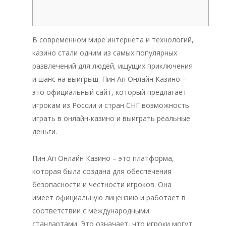
В современном мире интернета и технологий,
казино стали одним из самых популярных
развлечений для людей, ищущих приключения
и шанс на выигрыш. Пин Ап Онлайн Казино –
это официальный сайт, который предлагает
игрокам из России и стран СНГ возможность
играть в онлайн-казино и выиграть реальные
деньги.
Пин Ап Онлайн Казино – это платформа,
которая была создана для обеспечения
безопасности и честности игроков. Она
имеет официальную лицензию и работает в
соответствии с международными
стандартами. Это означает, что игроки могут