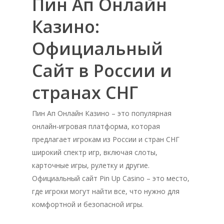
Пин Ап Онлайн
Казино:
Официальный
Сайт в России и
странах СНГ
Пин Ап Онлайн Казино – это популярная
онлайн-игровая платформа, которая
предлагает игрокам из России и стран СНГ
широкий спектр игр, включая слоты,
карточные игры, рулетку и другие.
Официальный сайт Pin Up Casino – это место,
где игроки могут найти все, что нужно для
комфортной и безопасной игры.