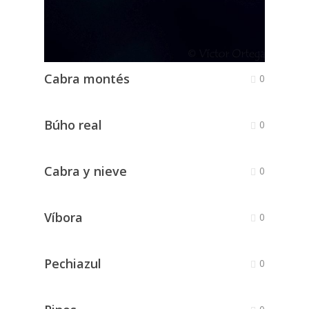
Cabra montés
0
Búho real
0
Cabra y nieve
0
Víbora
0
Pechiazul
0